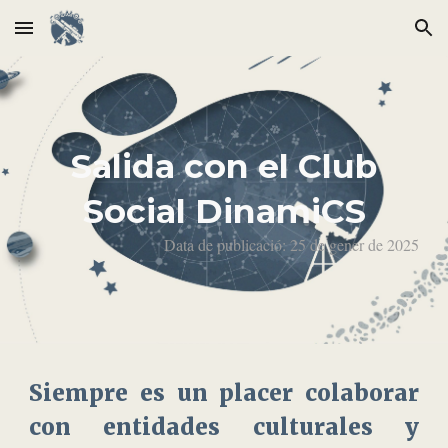
Skip to main content
Skip to navigation
Salida con el Club
Social
DinamiCS
Data de publicació:
25
d
e gener
de 202
5
Siempre es un placer colaborar
con entidades culturales y