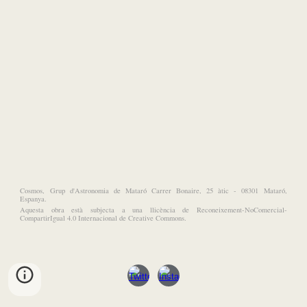
Cosmos, Grup d'Astronomia de Mataró Carrer Bonaire, 25 àtic - 08301 Mataró,
Espanya.
Aquesta obra està subjecta a una llicència de Reconeixement-NoComercial-
CompartirIgual 4.0 Internacional de Creative Commons.