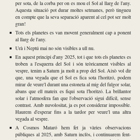
per sota, de la corba per on es mou el Sol al llarg de l'any.
Aquest
a situació pot durar moltes setmanes, però tingueu
en compte que l
a seva separació aparent al cel pot ser molt
gran!
Tots els planetes es van movent generalment cap a ponent
al llarg de l'any.
Urà i Neptú mai no són visibles a ull nu.
En aquest principi d'any 2025, tot i que tots els planetes es
troben a l'esquerra del Sol i s
ó
n te
ò
ricament visibles al
vespre, tenim a Saturn ja molt a prop del Sol. Aix
ò
vol dir
que, una vegada que el
S
ol es fica sota l'horitzó, podem
mirar de veure'l durant una estoneta al mig del fulgor solar
,
abans que ell mateix es fiqui sota l'horitzó.
La brillantor
solar i l
'
atmosfera fan que l'observació sigui dif
í
cil, sense
contrast. Amb nuvolositat, ja es pot considerar impossible.
Haurem d'esperar fins a la tardor per veure'l una altr
a
vegada al vespre.
A Cosmos Mataró hem fet ja v
à
ri
e
s observacions
públiques al 2025, amb Saturn incl
ò
s, i continuarem fent-