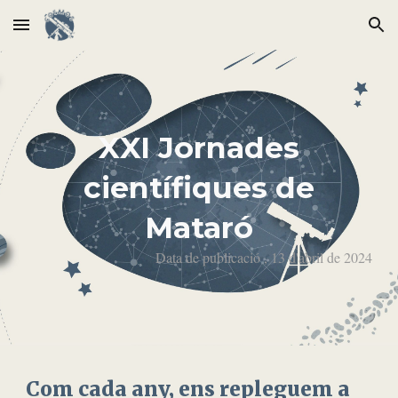
Skip to main content
Skip to navigation
XXI Jornades
científiques de
Mataró
Data de publicació ,
13
d'abril de 2024
Com cada any, ens repleguem a