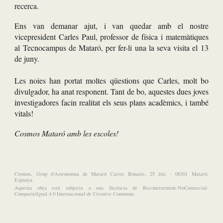
recerca
.
Ens van demanar ajut, i van quedar amb e
l nostre
vicepresident Carles Paul, professor de física i matemàtiques
al Tecnocampus de Mataró, per fer-li
una la seva visita e
l 13
de juny
.
Les noies han portat moltes qüestions que Carles, molt bo
divulgador, ha anat responent. Tant de bo, aquestes dues joves
investigadores facin realitat els seus plans acadèmics, i també
vitals!
Cosmos Mataró amb les escoles!
Cosmos, Grup d'Astronomia de Mataró Carrer Bonaire, 25 àtic - 08301 Mataró,
Espanya.
Aquesta obra està subjecta a una llicència de Reconeixement-NoComercial-
CompartirIgual 4.0 Internacional de Creative Commons.