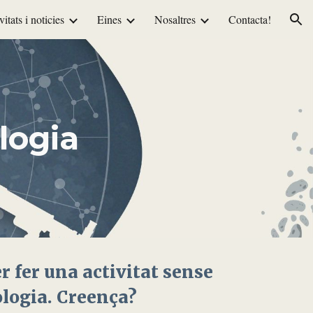
vitats i noticies
Eines
Nosaltres
Contacta!
ion
logia
r fer una activitat sense
ologia. Creença?