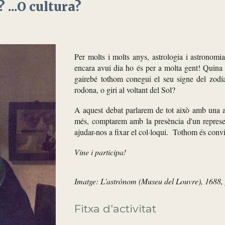
 ...O cultura?
Per molts i molts anys, astrologia i astronomia
encara avui dia ho és per a molta gent! Quina é
gairebé tothom conegui el seu signe del zodí
rodona, o giri al voltant del Sol?
A aquest debat parlarem de tot això amb una ac
més, comptarem amb la presència d'un represe
ajudar-nos a fixar el col·loqui. Tothom és convid
Vine i participa!
Imatge: L'astrònom (Museu del Louvre), 1688,
Fitxa d'activitat