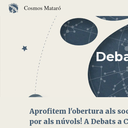
Cosmos Mataró
Sk
Deba
Aprofitem l'obertura als so
por als núvols! A Debats a