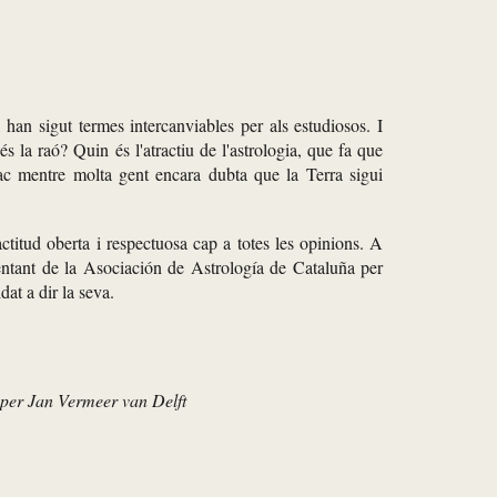
 han sigut termes intercanviables per als estudiosos. I
s la raó? Quin és l'atractiu de l'astrologia, que fa que
ac mentre molta gent encara dubta que la Terra sigui
titud oberta i respectuosa cap a totes les opinions. A
ntant de la Asociación de Astrología de Cataluña per
at a dir la seva.
 per Jan Vermeer van Delft