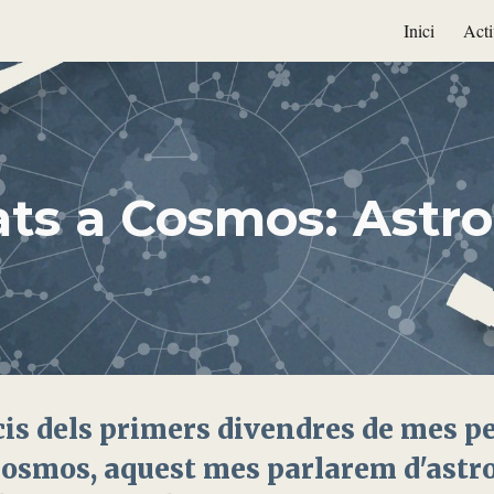
Inici
Acti
ip to main content
Skip to navigat
ts a Cosmos: Astro
cis dels primers divendres de mes pe
 Cosmos, aquest mes parlarem d'astr