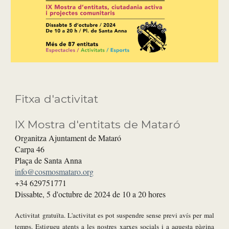
Fitxa d'activitat
IX Mostra d'entitats de Mataró
Organitza Ajuntament de Mataró
Carpa 46
Plaça de Santa Anna
info@cosmosmataro.org
+34 629751771
Dissabte,
5
d'octubre
de 202
4
de
10 a 20
hores
Activitat gratuïta. L'activitat es pot suspendre sense previ avís per mal
temps. Estigueu atents a les nostres xarxes socials i a aquesta pàgina