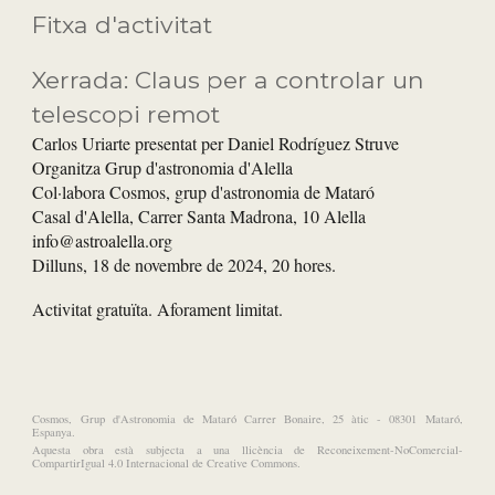
Fitxa d'activitat
Xerrada:
Claus per a controlar un
telescopi remot
Carlos Uriarte presentat per Daniel Rodríguez Struve
Organitza
Grup d'astronomia d'Alella
Col·labora Cosmos, grup d'astronomia de Mataró
Casal d'Alella, Carrer Santa Madrona, 10 Alella
info@astroalella.org
Dilluns,
18
de novembre de 2024,
20
hores
.
Activitat gratuïta. Aforament limitat.
Cosmos, Grup d'Astronomia de Mataró Carrer Bonaire, 25 àtic - 08301 Mataró,
Espanya.
Aquesta obra està subjecta a una llicència de Reconeixement-NoComercial-
CompartirIgual 4.0 Internacional de Creative Commons.