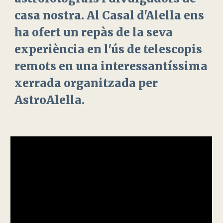
casa nostra. Al Casal d'Alella ens
ha ofert un repàs de la seva
experiència en l'ús de telescopis
remots en una interessantíssima
xerrada organitzada per
AstroAlella.